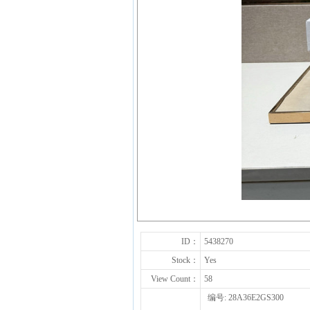
ID：
5438270
Stock：
Yes
View Count：
58
编号: 28A36E2GS300