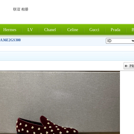
联谊 相册
Hermes
LV
Chanel
Celine
Gucci
Prada
B
8A36E2GS300
PR
上一张