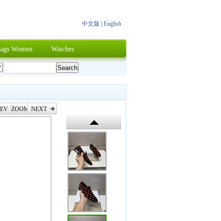
中文版
|
English
ags Women
Watches
EV
ZOOM
NEXT