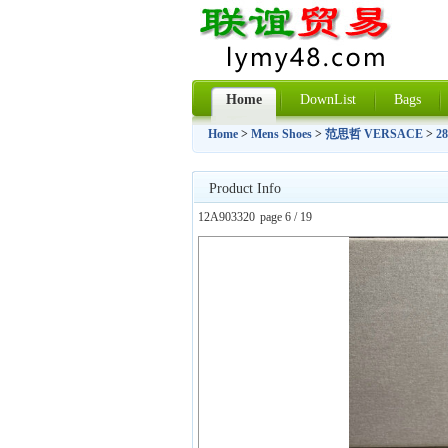
Home
DownList
Bags
Home
>
Mens Shoes
>
范思哲 VERSACE
>
2
Product Info
12A903320
page 6 / 19