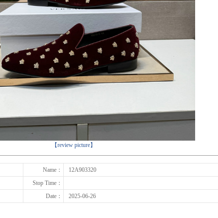
下一张
【review picture】
Name：
12A903320
Stop Time：
Date：
2025-06-26