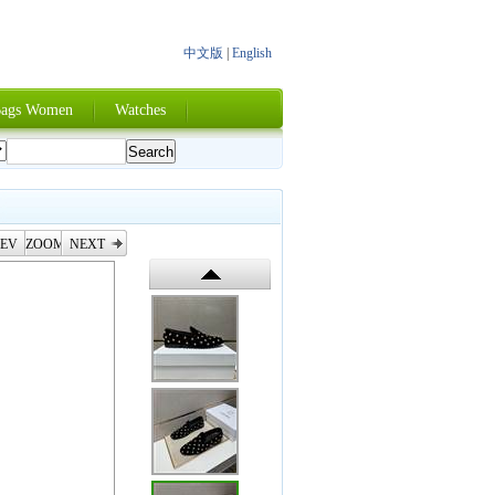
中文版
|
English
ags Women
Watches
EV
ZOOM
NEXT