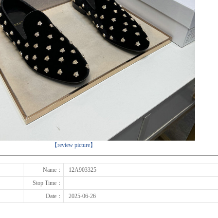
下一张
【review picture】
Name：
12A903325
Stop Time：
Date：
2025-06-26