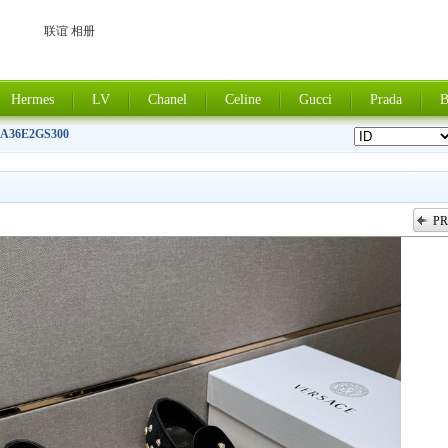
联谊 相册
Hermes
LV
Chanel
Celine
Gucci
Prada
B
8A36E2GS300
PR
上一张