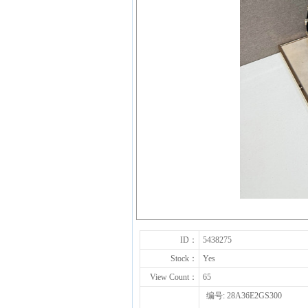
ID：
5438275
Stock：
Yes
View Count：
65
编号: 28A36E2GS300