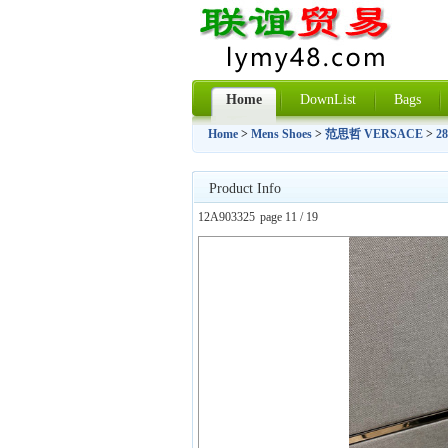
Home
DownList
Bags
Home
>
Mens Shoes
>
范思哲 VERSACE
>
2
Product Info
12A903325
page 11 / 19