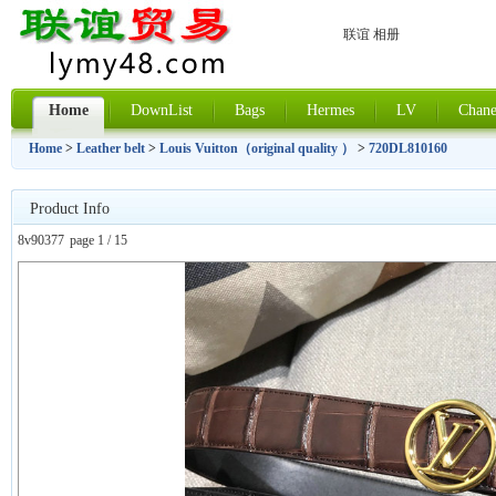
联谊 相册
Home
DownList
Bags
Hermes
LV
Chane
Home
>
Leather belt
>
Louis Vuitton（original quality ）
>
720DL810160
Product Info
8v90377
page 1 / 15
上一张