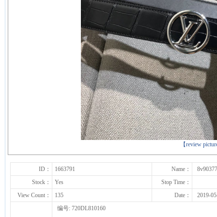
下一张
【review pictu
ID：
1663791
Name：
8v9037
Stock：
Yes
Stop Time：
View Count：
135
Date：
2019-05
编号: 720DL810160