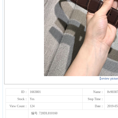
下一张
【review pictu
ID：
1663801
Name：
8v9038
Stock：
Yes
Stop Time：
View Count：
124
Date：
2019-05
编号: 720DL810160