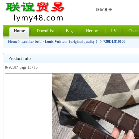
联谊 相册
Home
DownList
Bags
Hermes
LV
Chane
Home
>
Leather belt
>
Louis Vuitton（original quality ）
>
720DL810160
Product Info
8v90387
page 11 / 15
上一张