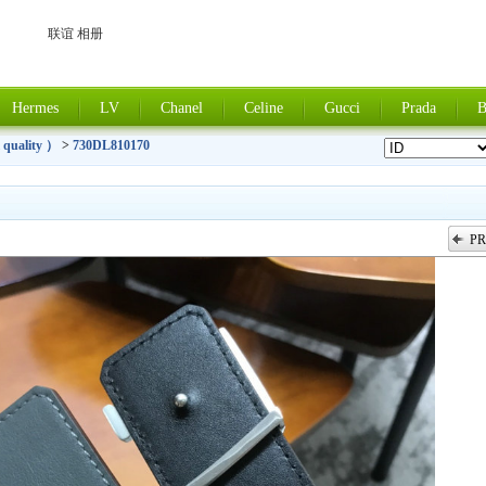
联谊 相册
Hermes
LV
Chanel
Celine
Gucci
Prada
B
 quality ）
>
730DL810170
PR
上一张