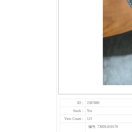
ID：
2387889
Stock：
Yes
View Count：
121
编号: 730DL810170