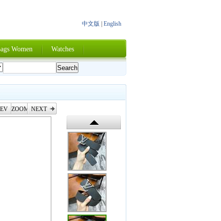
中文版
|
English
ags Women
Watches
EV
ZOOM
NEXT