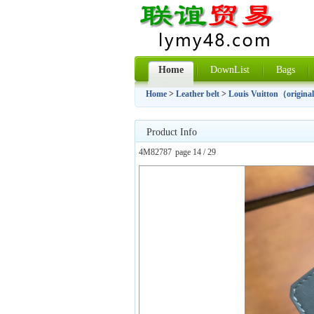
Home
DownList
Bags
Home
>
Leather belt
>
Louis Vuitton（original
Product Info
4M82787
page 14 / 29