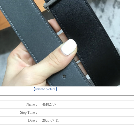
下一张
【review picture】
Name：
4M82787
Stop Time：
Date：
2020-07-11