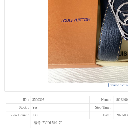
下一张
【review pictu
ID：
3509307
Name：
8QE400
Stock：
Yes
Stop Time：
View Count：
138
Date：
2022-03
编号: 730DL510170