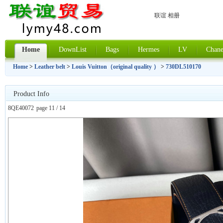
联谊 相册
Home
DownList
Bags
Hermes
LV
Chane
Home
>
Leather belt
>
Louis Vuitton（original quality ）
>
730DL510170
Product Info
8QE40072
page 11 / 14
上一张