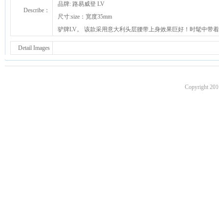
品牌: 路易威登 LV
Describe：
尺寸:size：宽度35mm
驴牌LV。 该款采用意大利头层腰带上身效果巨好！时髦中带
Detail Images
Copyright 201