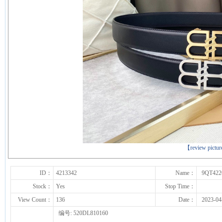
下一张
【review pictu
ID：
4213342
Name：
9QT422
Stock：
Yes
Stop Time：
View Count：
136
Date：
2023-04
编号: 520DL810160