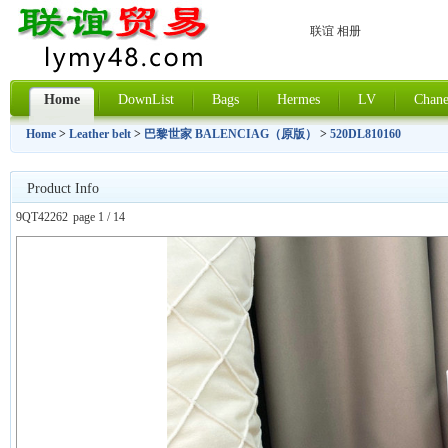
联谊 相册
Home
DownList
Bags
Hermes
LV
Chane
Home
>
Leather belt
>
巴黎世家 BALENCIAG（原版）
>
520DL810160
Product Info
9QT42262
page 1 / 14
上一张