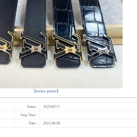
下一张
【review picture】
Name：
3QY60573
Stop Time：
Date：
2023-06-06