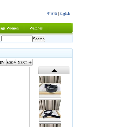
中文版
|
English
ags Women
Watches
EV
ZOOM
NEXT