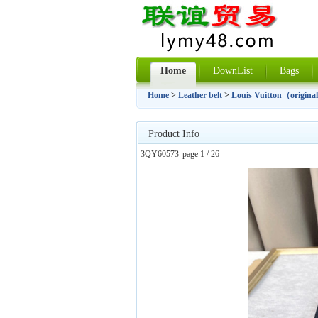
Home
DownList
Bags
Home
>
Leather belt
>
Louis Vuitton（original
Product Info
3QY60573
page 1 / 26