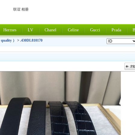
联谊 相册
Hermes
LV
Chanel
Celine
Gucci
Prada
B
 quality ）
>
.430DL810170
PR
上一张