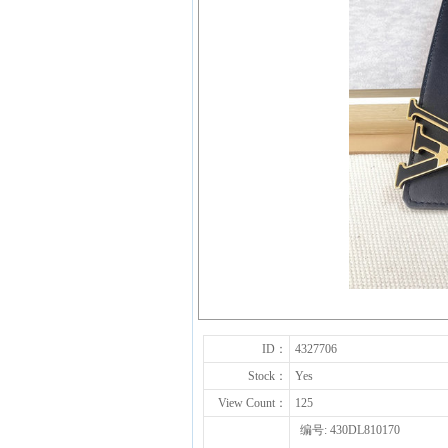
ID：
4327706
Stock：
Yes
View Count：
125
编号: 430DL810170