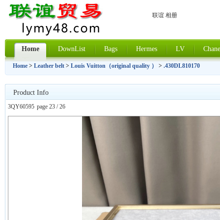
联谊 相册
Home
DownList
Bags
Hermes
LV
Chane
Home
>
Leather belt
>
Louis Vuitton（original quality ）
>
.430DL810170
Product Info
3QY60595
page 23 / 26
上一张