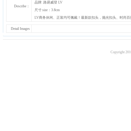
品牌: 路易威登 LV
Describe：
尺寸:size：3.8cm
LV商务休闲、正装均可佩戴！最新款扣头，抛光扣头、时尚百
Detail Images
Copyright 201