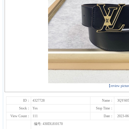
下一张
【review pictu
ID：
4327728
Name：
3QY605
Stock：
Yes
Stop Time：
View Count：
111
Date：
2023-06
编号: 430DL810170