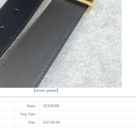
下一张
【review picture】
Name：
3QY60596
Stop Time：
Date：
2023-06-06