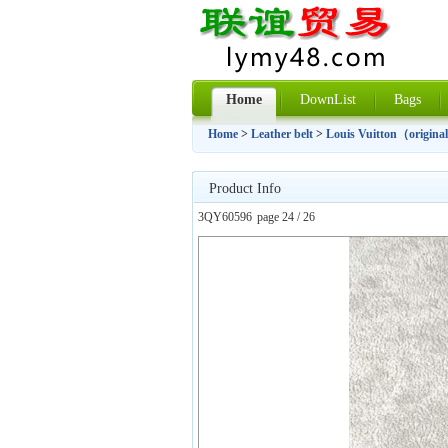
Home
DownList
Bags
Home
>
Leather belt
>
Louis Vuitton（original
Product Info
3QY60596
page 24 / 26