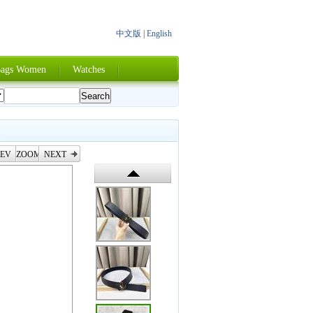
中文版
|
English
ags Women
Watches
EV
ZOOM
NEXT