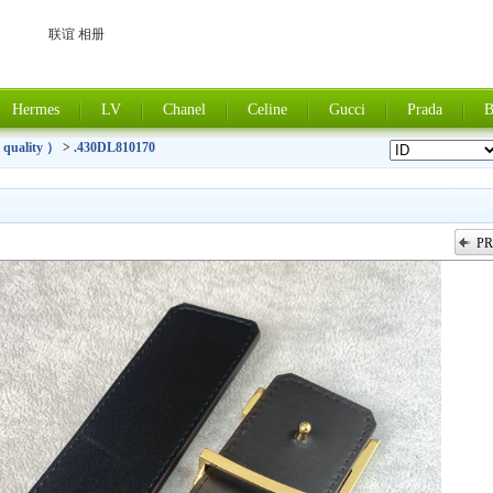
联谊 相册
Hermes
LV
Chanel
Celine
Gucci
Prada
B
 quality ）
>
.430DL810170
PR
上一张