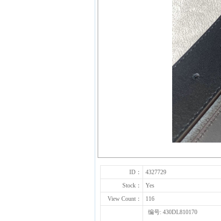
ID：
4327729
Stock：
Yes
View Count：
116
编号: 430DL810170