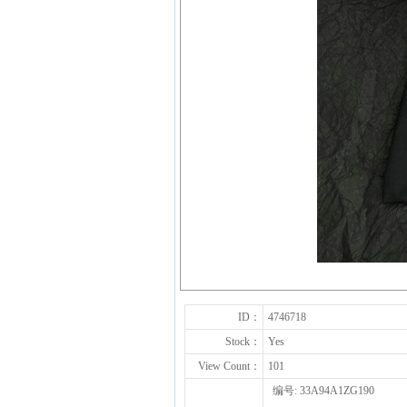
ID：
4746718
Stock：
Yes
View Count：
101
编号: 33A94A1ZG190