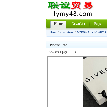
Home
DownList
Bags
Home
>
decorations
>
纪梵希 ( GIVENCHY )
Product Info
1A5300304
page 11 / 15