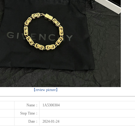
下一张
【review picture】
Name：
1A5300304
Stop Time：
Date：
2024-01-24