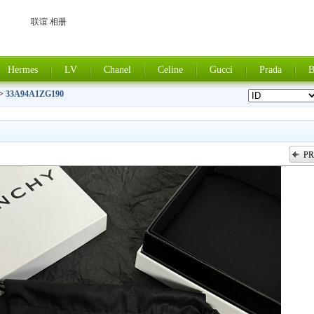
联谊 相册
Hermes
LV
Chanel
Celine
Gucci
Prada
B
>
33A94A1ZG190
PR
上一张