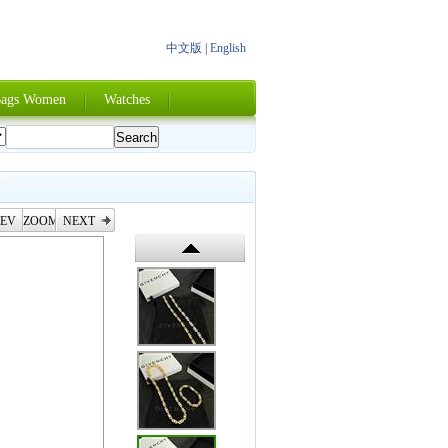
中文版
|
English
ags Women
Watches
EV
ZOOM
NEXT