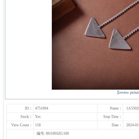
下一张
【review pictu
ID：
4751094
Name：
1A5502
Stock：
Yes
Stop Time：
View Count：
118
Date：
2024-01
编号: 89A9E6ZG100