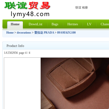
联谊 相册
Home
DownList
Bags
Hermes
LV
Chane
Home
>
decorations
>
普拉达 PRADA
>
89A9E6ZG100
Product Info
1A5502956
page 4 / 4
上一张