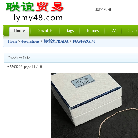
联谊 相册
Home
DownList
Bags
Hermes
LV
Chane
Home
>
decorations
>
普拉达 PRADA
>
10A9F9ZG140
Product Info
1A5503228
page 11 / 18
上一张