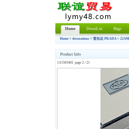
Home
DownList
Bags
Home
>
decorations
>
普拉达 PRADA
>
22A9
Product Info
1A5503401
page 2 / 21