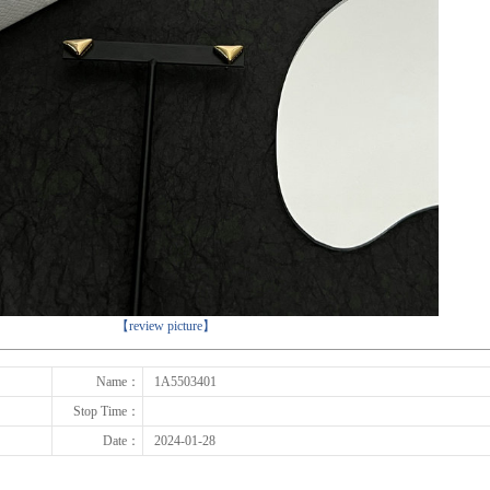
下一张
【review picture】
Name：
1A5503401
Stop Time：
Date：
2024-01-28