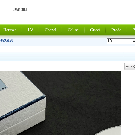
联谊 相册
Hermes
LV
Chanel
Celine
Gucci
Prada
B
F8ZG120
PR
上一张