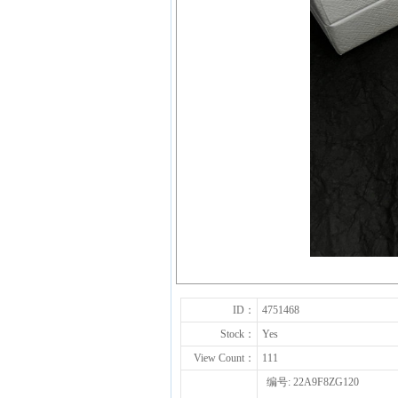
ID：
4751468
Stock：
Yes
View Count：
111
编号: 22A9F8ZG120