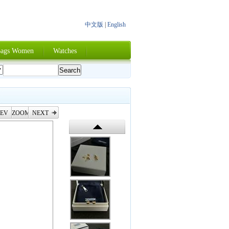
中文版
|
English
ags Women
Watches
EV
ZOOM
NEXT