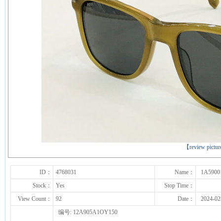
下一张
【review pictu
ID：
4768031
Name：
1A5900
Stock：
Yes
Stop Time：
View Count：
92
Date：
2024-02
编号: 12A905A1OY150