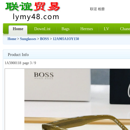
联谊 相册
Home
DownList
Bags
Hermes
LV
Chane
Home
>
Sunglasses
>
BOSS
>
12A905A1OY150
Product Info
1A5900118
page 3 / 9
上一张