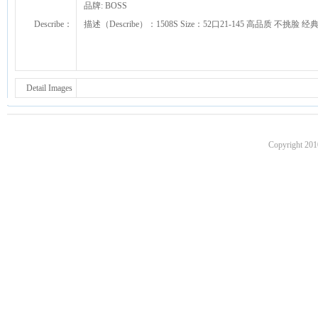
品牌: BOSS
Describe：
描述（Describe）：1508S Size：52口21-145 高品质 不挑
Detail Images
Copyright 201