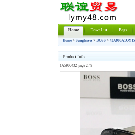
Home
DownList
Bags
Home
>
Sunglasses
>
BOSS
>
43A905A1OY15
Product Info
1A5900432
page 2 / 9