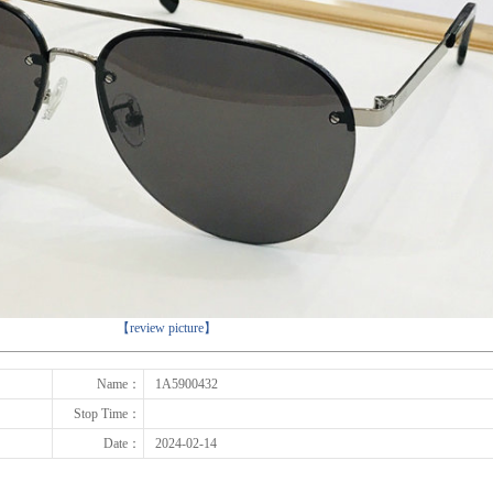
下一张
【review picture】
Name：
1A5900432
Stop Time：
Date：
2024-02-14