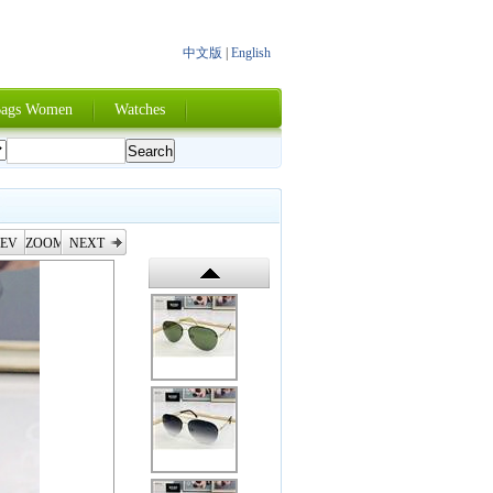
中文版
|
English
ags Women
Watches
EV
ZOOM
NEXT