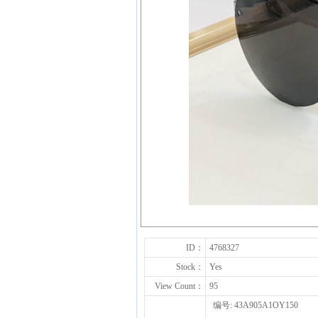
ID：
4768327
Stock：
Yes
View Count：
95
编号: 43A905A1OY150