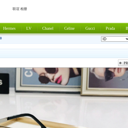
联谊 相册
Hermes
LV
Chanel
Celine
Gucci
Prada
B
0
PR
上一张