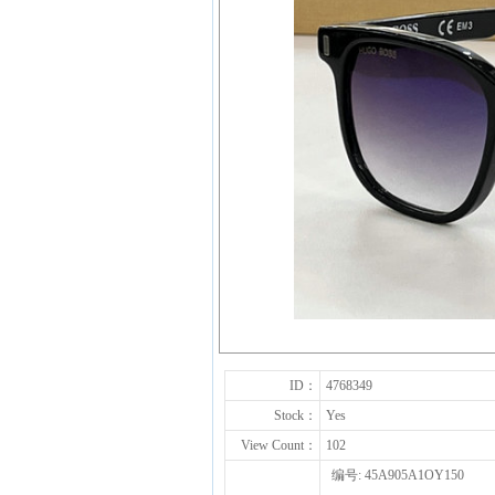
ID：
4768349
Stock：
Yes
View Count：
102
编号: 45A905A1OY150