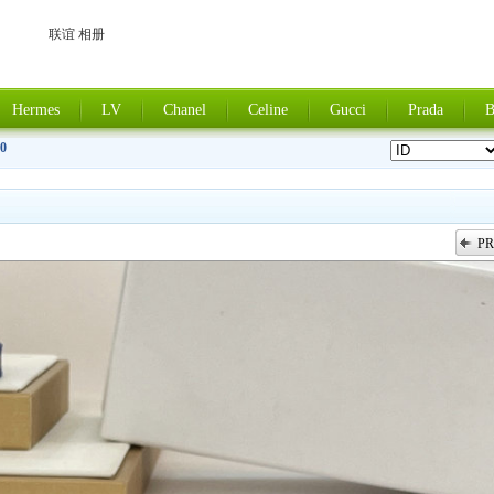
联谊 相册
Hermes
LV
Chanel
Celine
Gucci
Prada
B
0
PR
上一张