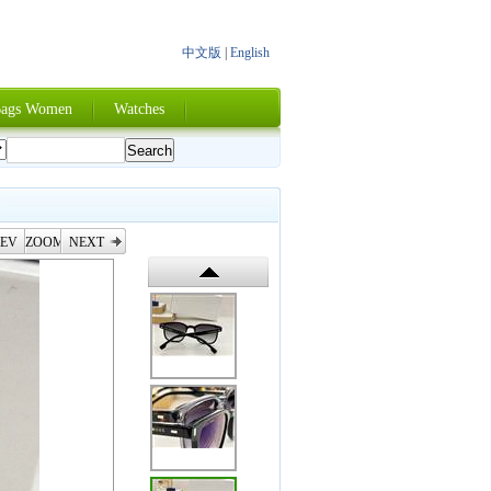
中文版
|
English
ags Women
Watches
EV
ZOOM
NEXT