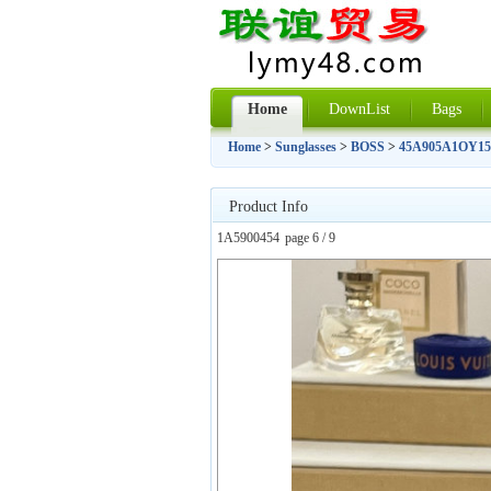
Home
DownList
Bags
Home
>
Sunglasses
>
BOSS
>
45A905A1OY15
Product Info
1A5900454
page 6 / 9