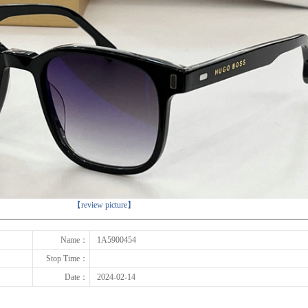
下一张
【review picture】
Name：
1A5900454
Stop Time：
Date：
2024-02-14