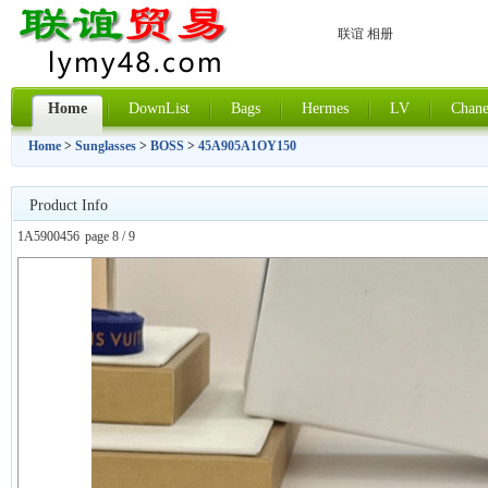
联谊 相册
Home
DownList
Bags
Hermes
LV
Chane
Home
>
Sunglasses
>
BOSS
>
45A905A1OY150
Product Info
1A5900456
page 8 / 9
上一张