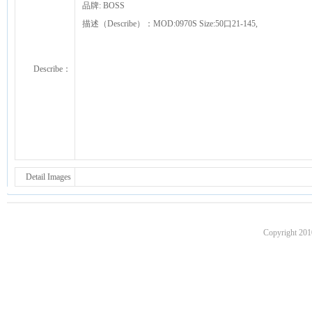
品牌: BOSS
描述（Describe）：MOD:0970S Size:50口21-145,
Describe：
Detail Images
Copyright 201