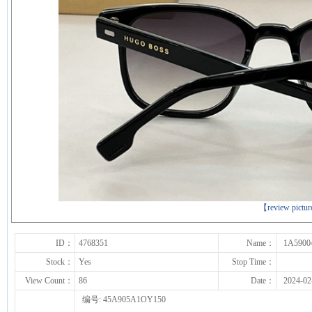
下一张
【review pictu
ID：
4768351
Name：
1A5900
Stock：
Yes
Stop Time：
View Count：
86
Date：
2024-02
编号: 45A905A1OY150