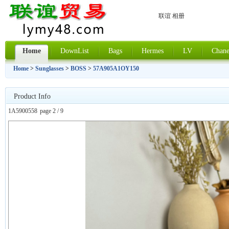
联谊 相册
Home
DownList
Bags
Hermes
LV
Chane
Home
>
Sunglasses
>
BOSS
>
57A905A1OY150
Product Info
1A5900558
page 2 / 9
上一张