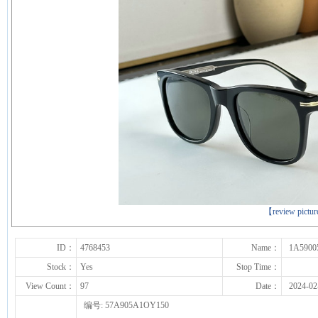
下一张
【review pictu
ID：
4768453
Name：
1A5900
Stock：
Yes
Stop Time：
View Count：
97
Date：
2024-02
编号: 57A905A1OY150