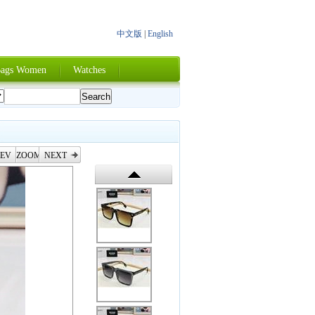
中文版
|
English
ags Women
Watches
EV
ZOOM
NEXT