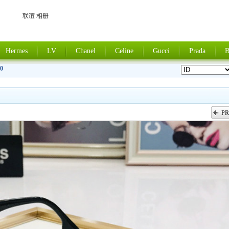
联谊 相册
Hermes
LV
Chanel
Celine
Gucci
Prada
B
0
PR
上一张