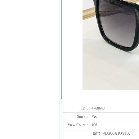
ID：
4768640
Stock：
Yes
View Count：
106
编号: 78A905A1OY150