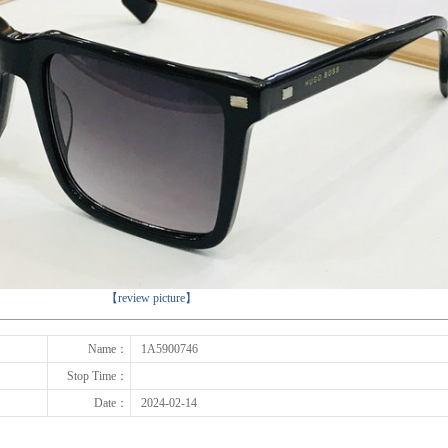
下一张
【review picture】
Name：
1A5900746
Stop Time：
Date：
2024-02-14