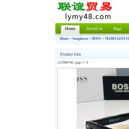
Home
DownList
Bags
Home
>
Sunglasses
>
BOSS
>
78A905A1OY15
Product Info
1A5900746
page 1 / 9