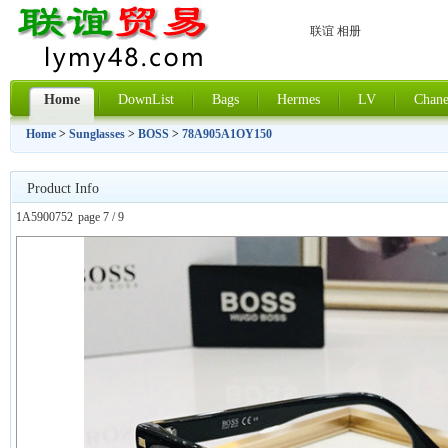
联谊 相册
Home
DownList
Bags
Hermes
LV
Chane
Home
>
Sunglasses
>
BOSS
>
78A905A1OY150
Product Info
1A5900752
page 7 / 9
上一张