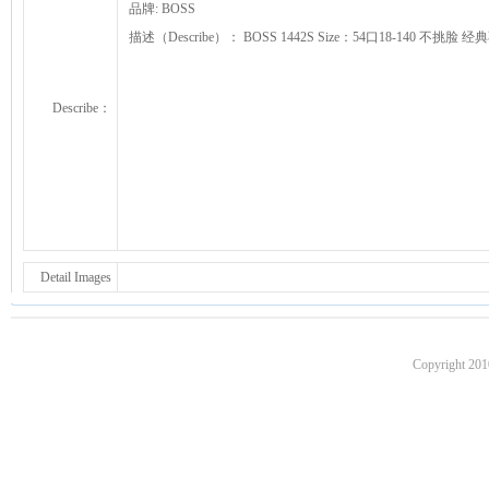
品牌: BOSS
描述（Describe）： BOSS 1442S Size：54口18-140 不
Describe：
Detail Images
Copyright 201