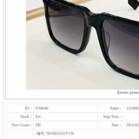
下一张
【review pictu
ID：
4768646
Name：
1A5900
Stock：
Yes
Stop Time：
View Count：
100
Date：
2024-02
编号: 78A905A1OY150