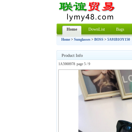
Home
DownList
Bags
Home
>
Sunglasses
>
BOSS
>
5A91B1OY150
Product Info
1A5900978
page 5 / 9