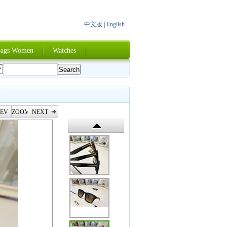
中文版
|
English
ags Women
Watches
EV
ZOOM
NEXT