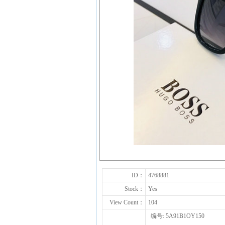
ID：
4768881
Stock：
Yes
View Count：
104
编号: 5A91B1OY150