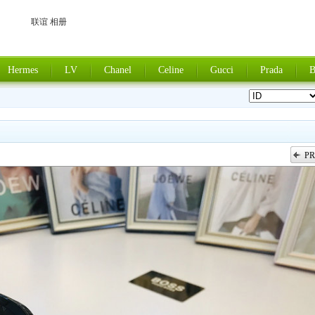
联谊 相册
Hermes
LV
Chanel
Celine
Gucci
Prada
B
PR
上一张