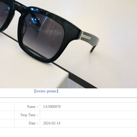
下一张
【review picture】
Name：
1A5900978
Stop Time：
Date：
2024-02-14