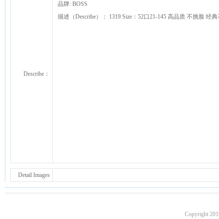
品牌: BOSS
描述（Describe）： 1319 Size：52口21-145 高品质 不挑
Describe：
Detail Images
Copyright 201