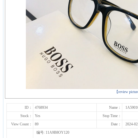
下一张
【review pictu
ID：
4768934
Name：
1A5901
Stock：
Yes
Stop Time：
View Count：
89
Date：
2024-02
编号: 11A9B8OY120