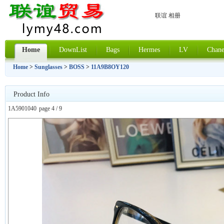
联谊 相册
Home
DownList
Bags
Hermes
LV
Chane
Home
>
Sunglasses
>
BOSS
>
11A9B8OY120
Product Info
1A5901040
page 4 / 9
上一张