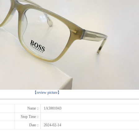
下一张
【review picture】
Name：
1A5901043
Stop Time：
Date：
2024-02-14