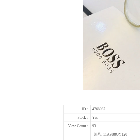
ID：
4768937
Stock：
Yes
View Count：
93
编号: 11A9B8OY120