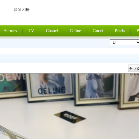
联谊 相册
Hermes
LV
Chanel
Celine
Gucci
Prada
B
PR
上一张