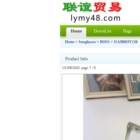
Home
DownList
Bags
Home
>
Sunglasses
>
BOSS
>
11A9B8OY120
Product Info
1A5901043
page 7 / 9