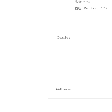
品牌: BOSS
描述（Describe）： 1319
Describe：
Detail Images