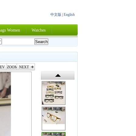
中文版
|
English
ags Women
Watches
EV
ZOOM
NEXT