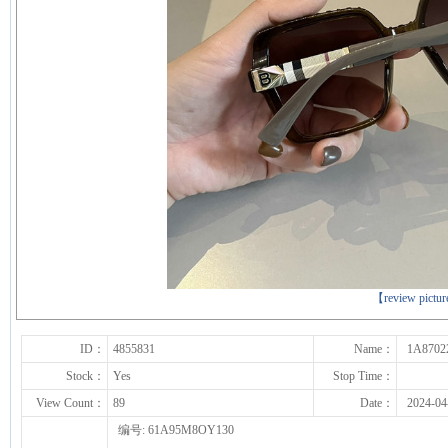
下一张
【review pictu
ID：
4855831
Name：
1A8702
Stock：
Yes
Stop Time：
View Count：
89
Date：
2024-04
编号: 61A95M8OY130