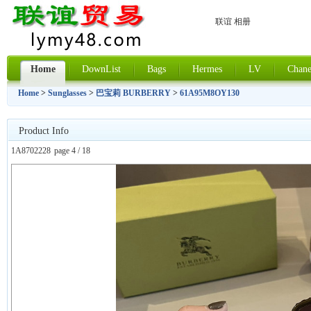
联谊 相册
Home
DownList
Bags
Hermes
LV
Chane
Home
>
Sunglasses
>
巴宝莉 BURBERRY
>
61A95M8OY130
Product Info
1A8702228
page 4 / 18
上一张