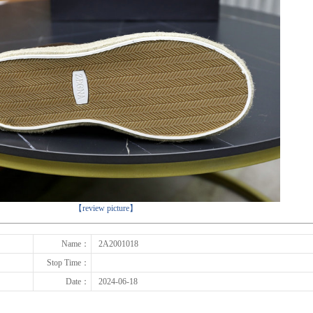
下一张
【review picture】
Name：
2A2001018
Stop Time：
Date：
2024-06-18