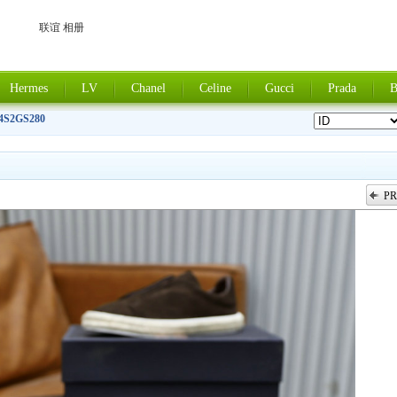
联谊 相册
Hermes
LV
Chanel
Celine
Gucci
Prada
B
4S2GS280
PR
上一张