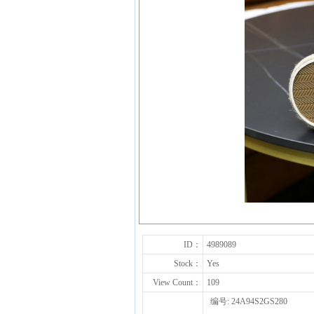
ID：
4989089
Stock：
Yes
View Count：
109
编号: 24A94S2GS280