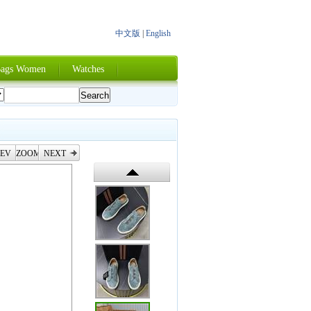
中文版
|
English
ags Women
Watches
EV
ZOOM
NEXT