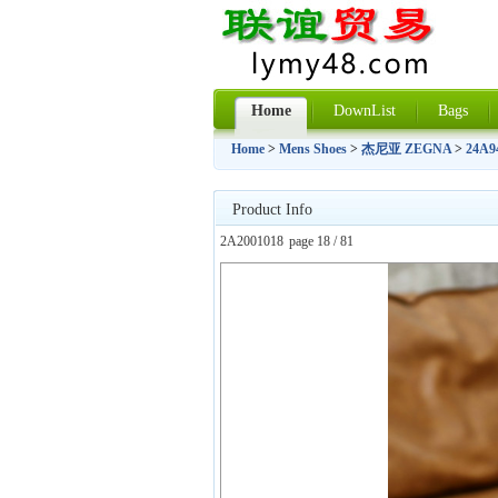
Home
DownList
Bags
Home
>
Mens Shoes
>
杰尼亚 ZEGNA
>
24A9
Product Info
2A2001018
page 18 / 81