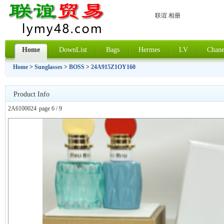
联谊 相册
Home
DownList
Bags
Hermes
LV
Chane
Home
>
Sunglasses
>
BOSS
>
24A915Z1OY160
Product Info
2A6100024
page 6 / 9
上一张