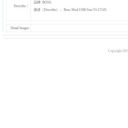
品牌: BOSS
Describe：
描述（Describe）： Boss Mod:1598 Size:53-17145.
Detail Images
Copyright 201