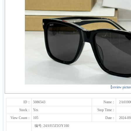
下一张
【review pictu
ID：
5086543
Name：
2A6100
Stock：
Yes
Stop Time：
View Count：
105
Date：
2024-09
编号: 24A915Z1OY160