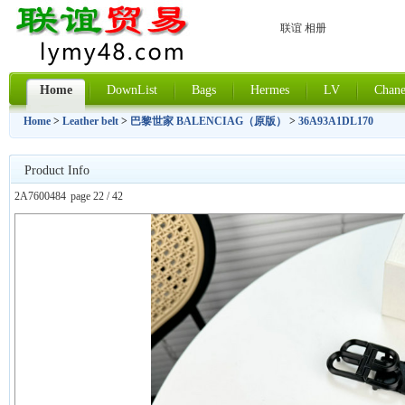
联谊 相册
Home
DownList
Bags
Hermes
LV
Chane
Home
>
Leather belt
>
巴黎世家 BALENCIAG（原版）
>
36A93A1DL170
Product Info
2A7600484
page 22 / 42
上一张