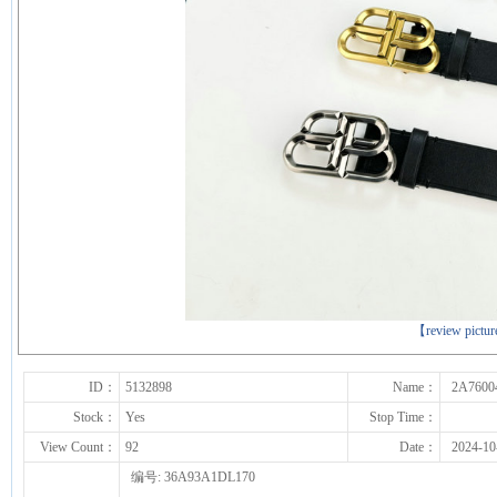
下一张
【review pictu
ID：
5132898
Name：
2A7600
Stock：
Yes
Stop Time：
View Count：
92
Date：
2024-10
编号: 36A93A1DL170