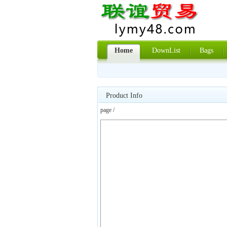
Home
DownList
Bags
Product Info
page /