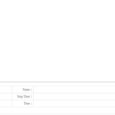
下一张
Name：
Stop Time：
Date：