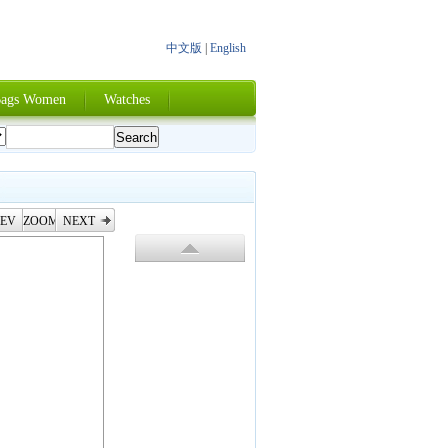
中文版
|
English
ags Women
Watches
EV
ZOOM
NEXT