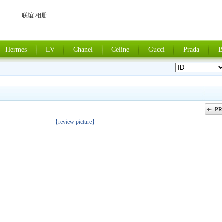
联谊 相册
Hermes
LV
Chanel
Celine
Gucci
Prada
B
PR
上一张
【review picture】