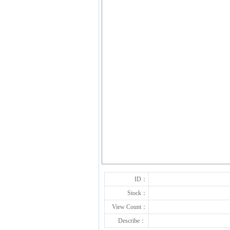
ID：
Stock：
View Count：
Describe：