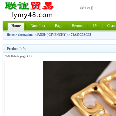
联谊 相册
Home
DownList
Bags
Hermes
LV
Chane
Home
>
decorations
>
纪梵希 ( GIVENCHY )
>
74A35C5ZG95
Product Info
2A8502696
page 4 / 7
上一张