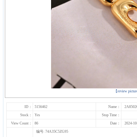
下一张
【review pictu
ID：
5156462
Name：
2A8502
Stock：
Yes
Stop Time：
View Count：
86
Date：
2024-10
编号: 74A35C5ZG95