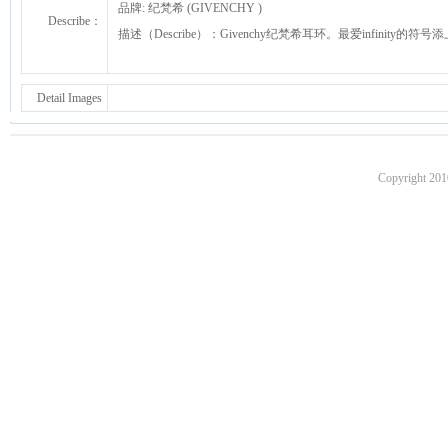
品牌: 纪梵希 (GIVENCHY )
Describe：
描述（Describe）：Givenchy纪梵希耳环。最爱infin
Detail Images
Copyright 201