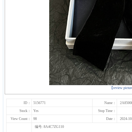
下一张
【review pictu
ID：
5156771
Name：
2A8500
Stock：
Yes
Stop Time：
View Count：
98
Date：
2024-10
编号: 8A4C7ZG110