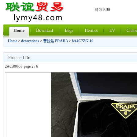
联谊 相册
Home
DownList
Bags
Hermes
LV
Chane
Home
>
decorations
>
普拉达 PRADA
>
8A4C7ZG110
Product Info
2A8500863
page 2 / 6
上一张