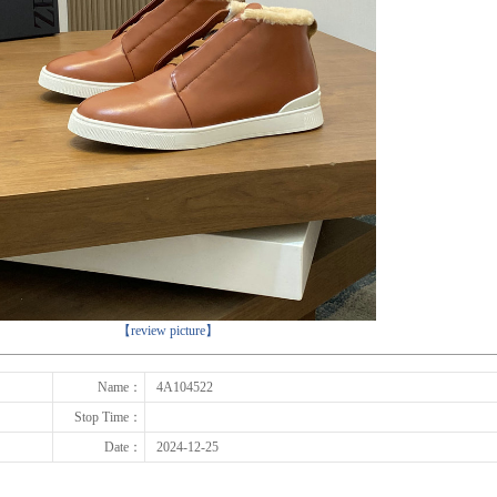
下一张
【review picture】
Name：
4A104522
Stop Time：
Date：
2024-12-25