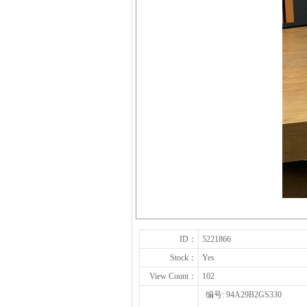
ID：
5221866
Stock：
Yes
View Count：
102
编号: 94A29B2GS330