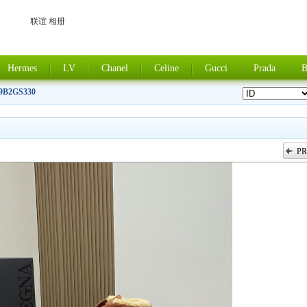
联谊 相册
Hermes
LV
Chanel
Celine
Gucci
Prada
B
9B2GS330
PR
上一张