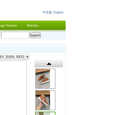
中文版
|
English
ags Women
Watches
EV
ZOOM
NEXT