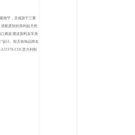
交叉松紧细节，灵感源于三重
，搭配柔软的美利奴天然
:领口麂皮/鹿皮面料反车美
纹”设计。鞋舌装饰品牌名
5137X-COC意大利制