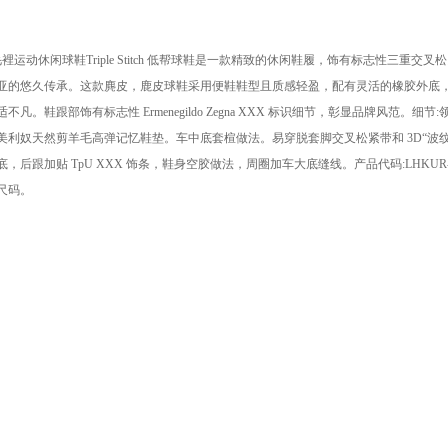
羊毛裡运动休闲球鞋Triple Stitch 低帮球鞋是一款精致的休闲鞋履，饰有标志性三重
亚的悠久传承。这款麂皮，鹿皮球鞋采用便鞋鞋型且质感轻盈，配有灵活的橡胶外底
。鞋跟部饰有标志性 Ermenegildo Zegna XXX 标识细节，彰显品牌风范。细节
美利奴天然剪羊毛高弹记忆鞋垫。车中底套楦做法。易穿脱套脚交叉松紧带和 3D“波
后跟加贴 TpU XXX 饰条，鞋身空胶做法，周圈加车大底缝线。产品代码:LHKUR-A
鞋尺码。