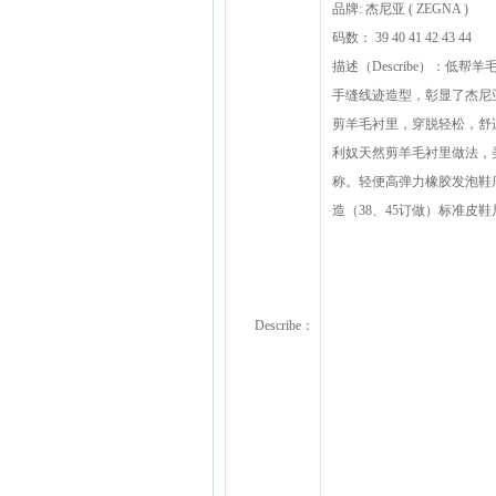
品牌: 杰尼亚 ( ZEGNA )
码数： 39 40 41 42 43 44
描述（Describe）：低帮
手缝线迹造型，彰显了杰尼
剪羊毛衬里，穿脱轻松，舒适不凡
利奴天然剪羊毛衬里做法，
称。轻便高弹力橡胶发泡鞋底，
造（38、45订做）标准皮
Describe：