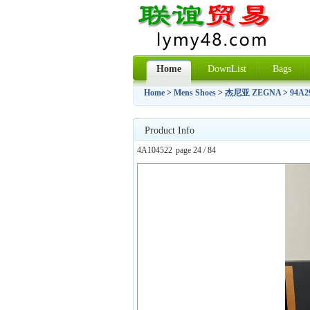
Home
DownList
Bags
Home
>
Mens Shoes
>
杰尼亚 ZEGNA
>
94A2
Product Info
4A104522
page 24 / 84