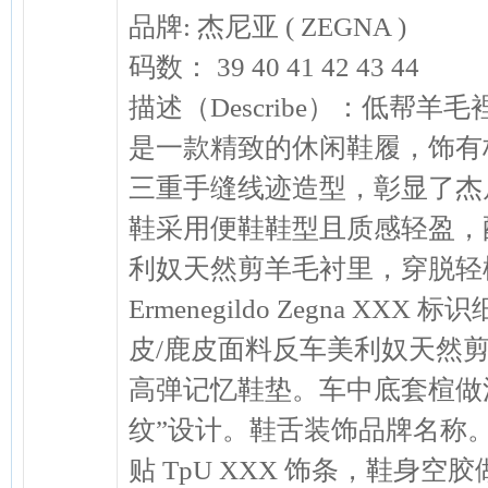
品牌: 杰尼亚 ( ZEGNA )
码数： 39 40 41 42 43 44
描述（Describe）：低帮羊毛裡运
是一款精致的休闲鞋履，饰有
三重手缝线迹造型，彰显了杰
鞋采用便鞋鞋型且质感轻盈，
利奴天然剪羊毛衬里，穿脱轻
Ermenegildo Zegna 
皮/鹿皮面料反车美利奴天然
高弹记忆鞋垫。车中底套楦做法
纹”设计。鞋舌装饰品牌名称
贴 TpU XXX 饰条，鞋身