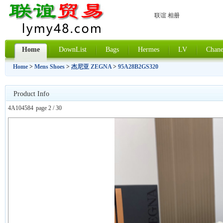
联谊 相册
Home
DownList
Bags
Hermes
LV
Chane
Home
>
Mens Shoes
>
杰尼亚 ZEGNA
>
95A28B2GS320
Product Info
4A104584
page 2 / 30
上一张