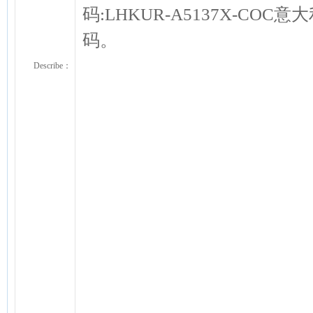
码:LHKUR-A5137X-CO
码。
Describe：