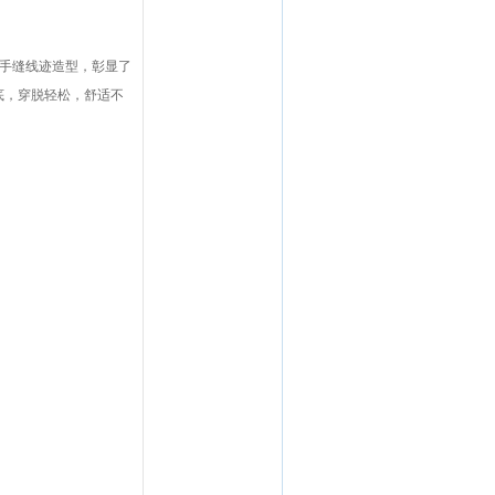
于三重手缝线迹造型，彰显了
底，穿脱轻松，舒适不