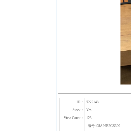
ID：
5222148
Stock：
Yes
View Count：
128
编号: 98A26B2GS300