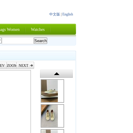
中文版
|
English
ags Women
Watches
EV
ZOOM
NEXT