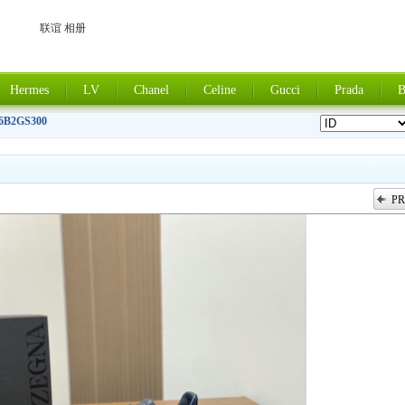
联谊 相册
Hermes
LV
Chanel
Celine
Gucci
Prada
B
6B2GS300
PR
上一张