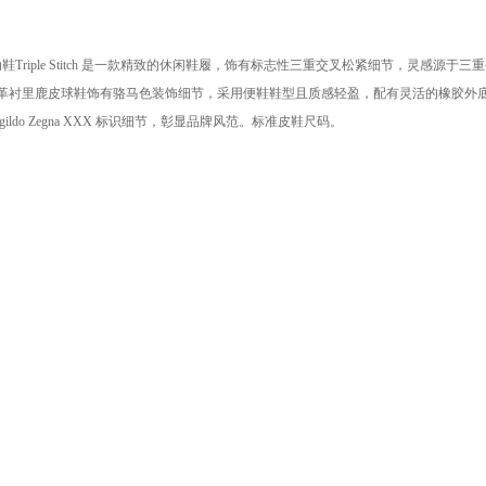
运动鞋Triple Stitch 是一款精致的休闲鞋履，饰有标志性三重交叉松紧细节，灵感源
革衬里鹿皮球鞋饰有骆马色装饰细节，采用便鞋鞋型且质感轻盈，配有灵活的橡胶外
gildo Zegna XXX 标识细节，彰显品牌风范。标准皮鞋尺码。