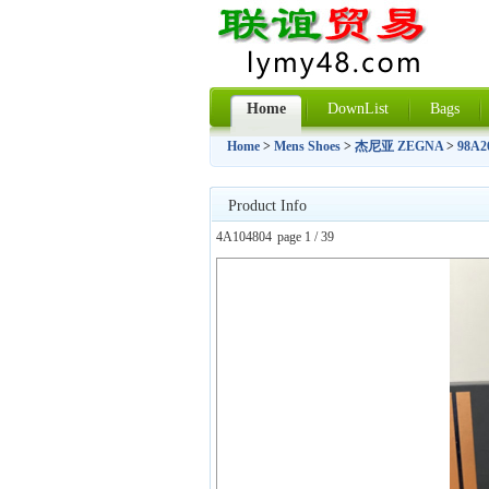
Home
DownList
Bags
Home
>
Mens Shoes
>
杰尼亚 ZEGNA
>
98A2
Product Info
4A104804
page 1 / 39