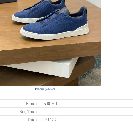
下一张
【review picture】
Name：
4A104804
Stop Time：
Date：
2024-12-25