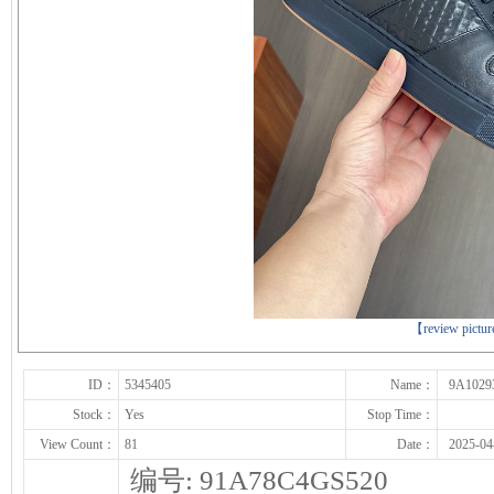
下一张
【review pictu
ID：
5345405
Name：
9A1029
Stock：
Yes
Stop Time：
View Count：
81
Date：
2025-04
编号: 91A78C4GS520