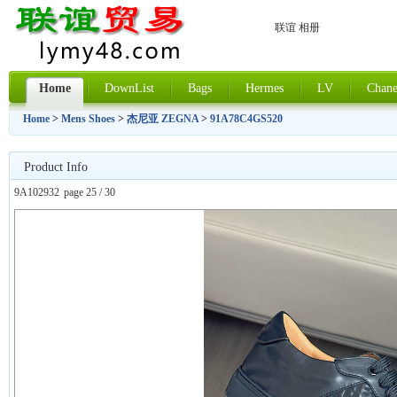
联谊 相册
Home
DownList
Bags
Hermes
LV
Chane
Home
>
Mens Shoes
>
杰尼亚 ZEGNA
>
91A78C4GS520
Product Info
9A102932
page 25 / 30
上一张