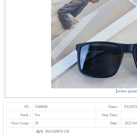
下一张
【review pictu
ID：
5348949
Name：
9A5055
Stock：
Yes
Stop Time：
View Count：
59
Date：
2025-04
编号: 99A5D9OY130