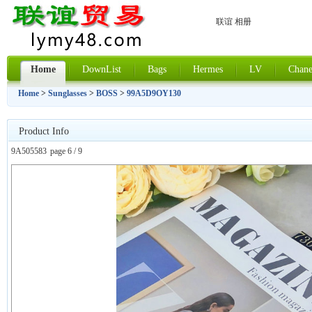
联谊 相册
Home
DownList
Bags
Hermes
LV
Chane
Home
>
Sunglasses
>
BOSS
>
99A5D9OY130
Product Info
9A505583
page 6 / 9
上一张