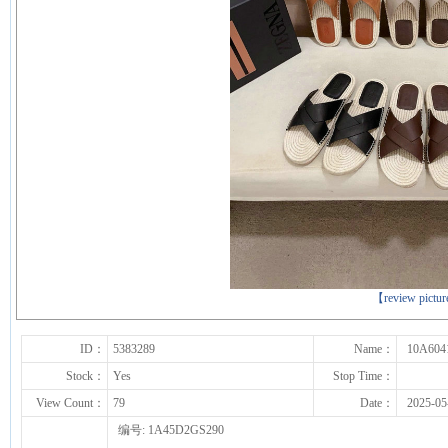
下一张
【review pictu
ID：
5383289
Name：
10A604
Stock：
Yes
Stop Time：
View Count：
79
Date：
2025-05
编号: 1A45D2GS290