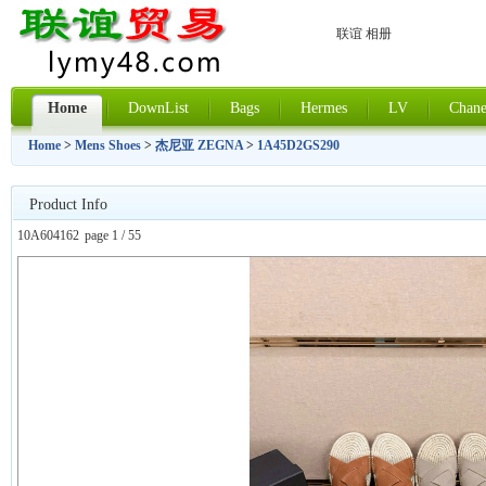
联谊 相册
Home
DownList
Bags
Hermes
LV
Chane
Home
>
Mens Shoes
>
杰尼亚 ZEGNA
>
1A45D2GS290
Product Info
10A604162
page 1 / 55
上一张