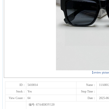
下一张
【review pictu
ID：
5410014
Name：
11A801
Stock：
Yes
Stop Time：
View Count：
64
Date：
2025-06
编号: 67A4E8OY120