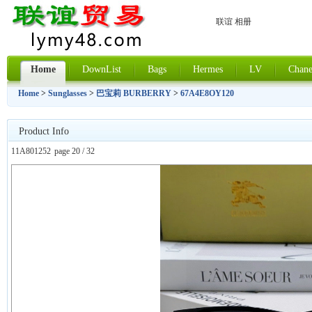
联谊 相册
Home
DownList
Bags
Hermes
LV
Chane
Home
>
Sunglasses
>
巴宝莉 BURBERRY
>
67A4E8OY120
Product Info
11A801252
page 20 / 32
上一张