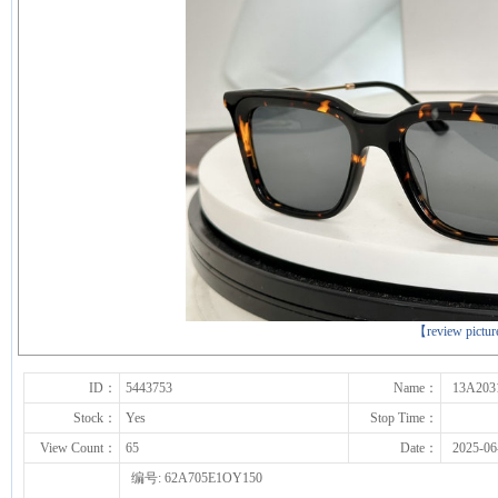
下一张
【review pictu
ID：
5443753
Name：
13A203
Stock：
Yes
Stop Time：
View Count：
65
Date：
2025-06
编号: 62A705E1OY150