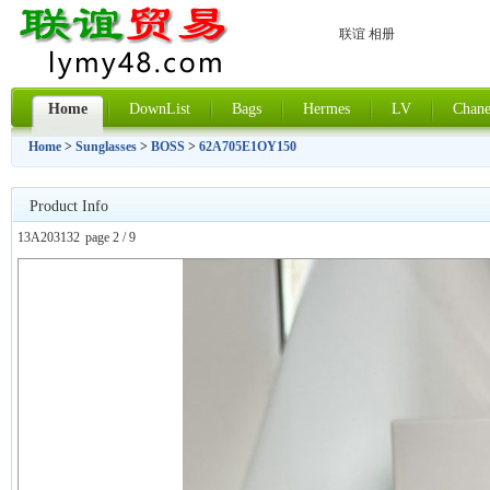
联谊 相册
Home
DownList
Bags
Hermes
LV
Chane
Home
>
Sunglasses
>
BOSS
>
62A705E1OY150
Product Info
13A203132
page 2 / 9
上一张