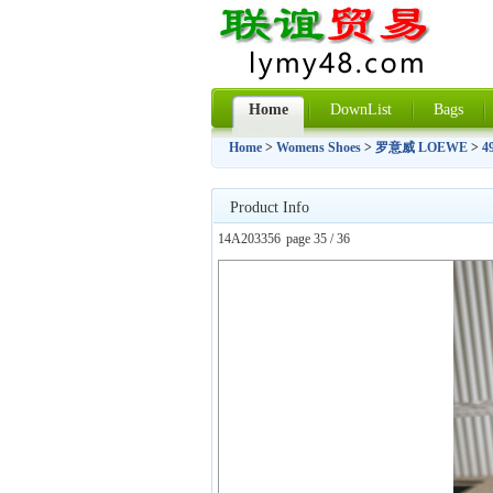
Home
DownList
Bags
Home
>
Womens Shoes
>
罗意威 LOEWE
>
4
Product Info
14A203356
page 35 / 36