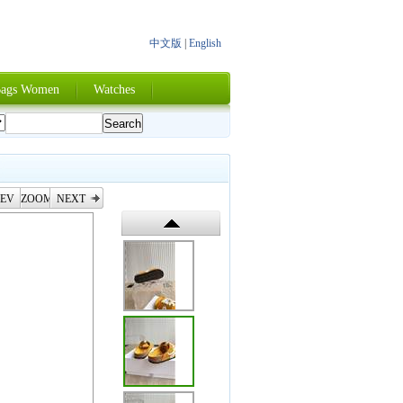
中文版
|
English
ags Women
Watches
EV
ZOOM
NEXT