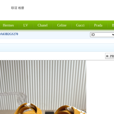
联谊 相册
Hermes
LV
Chanel
Celine
Gucci
Prada
B
9A63B2GS270
PR
上一张