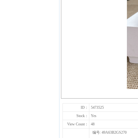
ID：
5473525
Stock：
Yes
View Count：
48
编号: 49A63B2GS270