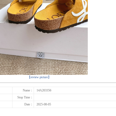
下一张
【review picture】
Name：
14A203356
Stop Time：
Date：
2025-08-05