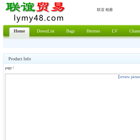
联谊 相册
Home
DownList
Bags
Hermes
LV
Chane
Product Info
page /
上一张
【review pictu