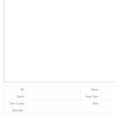
下一张
ID：
Name：
Stock：
Stop Time：
View Count：
Date：
Describe：