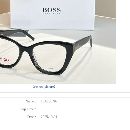
下一张
【review picture】
Name：
18A103797
Stop Time：
Date：
2025-10-01