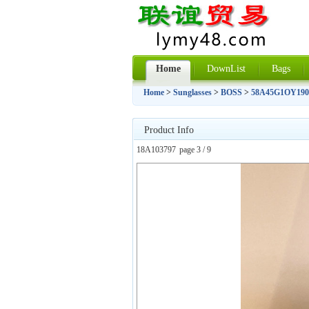
Home
DownList
Bags
Home
>
Sunglasses
>
BOSS
>
58A45G1OY190
Product Info
18A103797
page 3 / 9