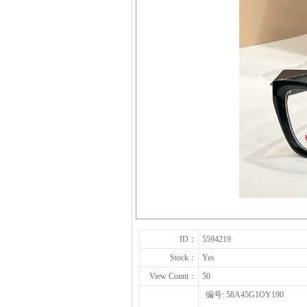
ID：
5594219
Stock：
Yes
View Count：
50
编号: 58A45G1OY190