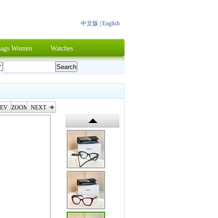
中文版
|
English
ags Women
Watches
EV
ZOOM
NEXT