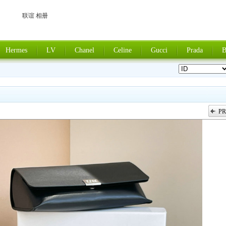
联谊 相册
Hermes
LV
Chanel
Celine
Gucci
Prada
B
PR
上一张