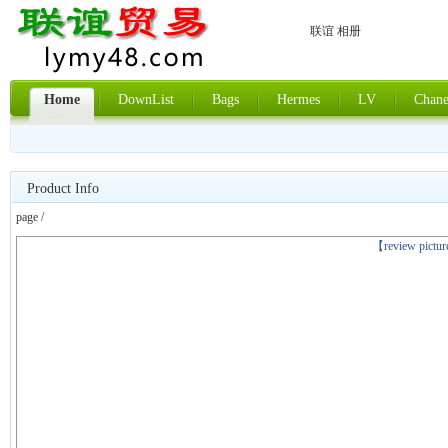
联谊 相册
Home
DownList
Bags
Hermes
LV
Chane
Product Info
page /
上一张
【review pictu