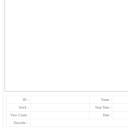
下一张
ID：
Name：
Stock：
Stop Time：
View Count：
Date：
Describe：