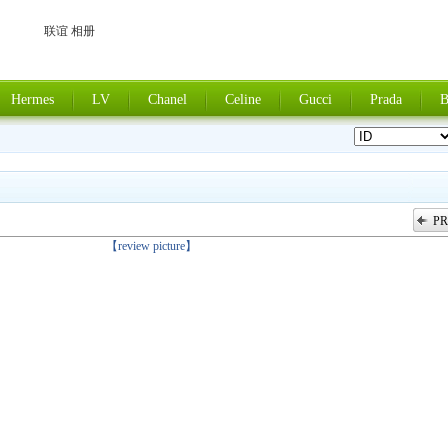
联谊 相册
Hermes
LV
Chanel
Celine
Gucci
Prada
B
PR
上一张
【review picture】