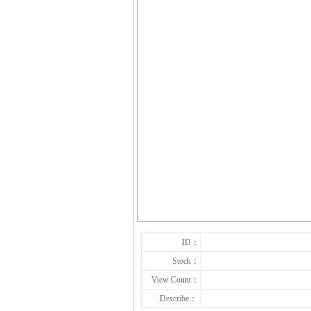
ID：
Stock：
View Count：
Describe：