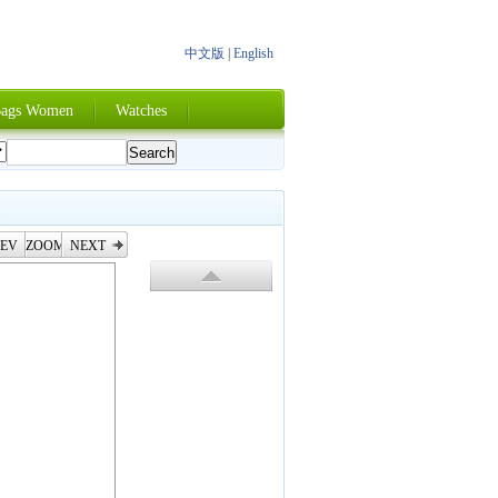
中文版
|
English
ags Women
Watches
EV
ZOOM
NEXT