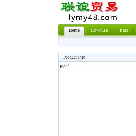
Home
DownList
Bags
Product Info
page /