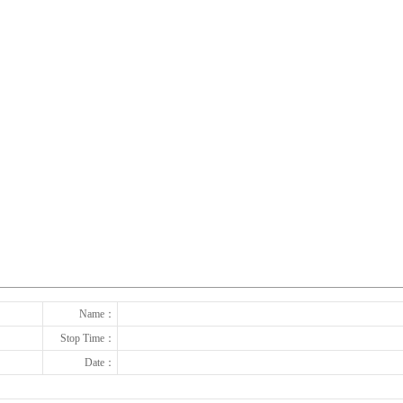
下一张
Name：
Stop Time：
Date：