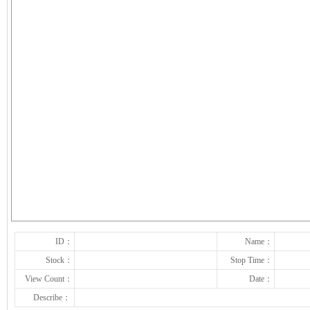
下一张
ID：
Name：
Stock：
Stop Time：
View Count：
Date：
Describe：