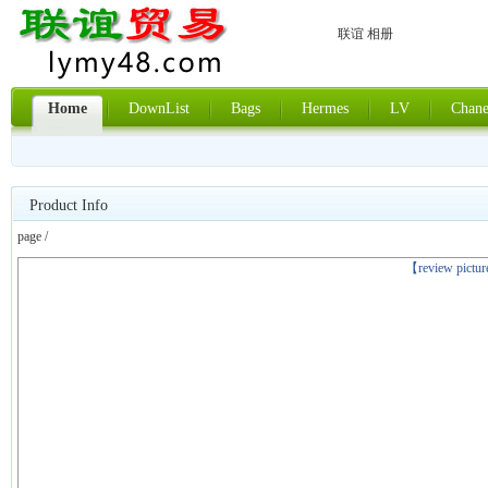
联谊 相册
Home
DownList
Bags
Hermes
LV
Chane
Product Info
page /
上一张
【review pictu