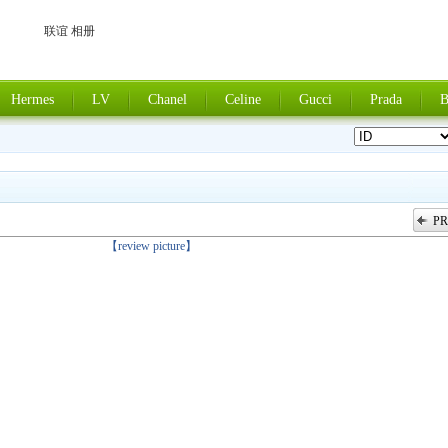
联谊 相册
Hermes
LV
Chanel
Celine
Gucci
Prada
B
PR
上一张
【review picture】