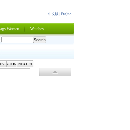
中文版
|
English
ags Women
Watches
EV
ZOOM
NEXT