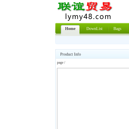
Home
DownList
Bags
Product Info
page /