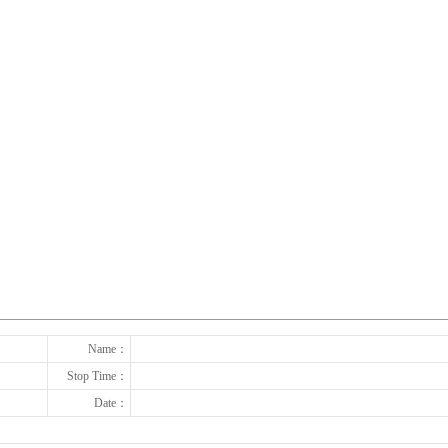
下一张
Name：
Stop Time：
Date：