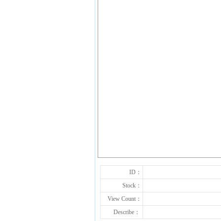
ID：
Stock：
View Count：
Describe：