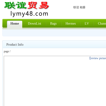
联谊 相册
Home
DownList
Bags
Hermes
LV
Chane
Product Info
page /
上一张
【review pictu