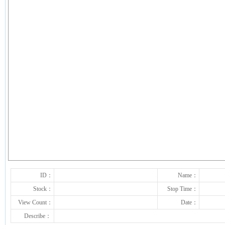
下一张
ID：
Name：
Stock：
Stop Time：
View Count：
Date：
Describe：