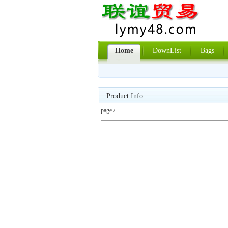
Home
DownList
Bags
Product Info
page /