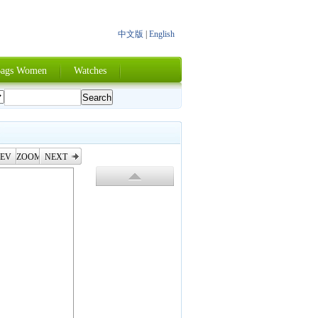
中文版
|
English
ags Women
Watches
EV
ZOOM
NEXT