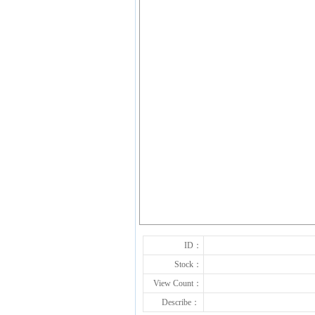
ID：
Stock：
View Count：
Describe：