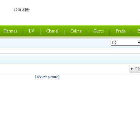
联谊 相册
Hermes
LV
Chanel
Celine
Gucci
Prada
B
PR
上一张
【review picture】