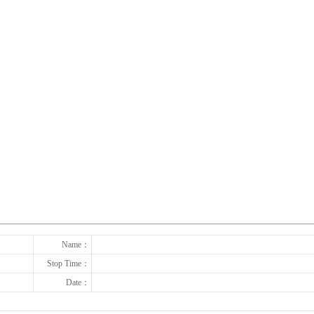
下一张
Name：
Stop Time：
Date：