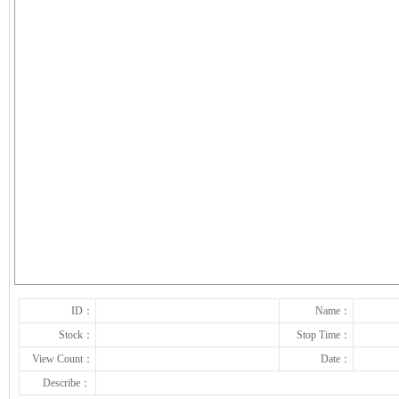
下一张
ID：
Name：
Stock：
Stop Time：
View Count：
Date：
Describe：