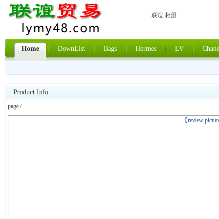
联谊 相册
Home
DownList
Bags
Hermes
LV
Chane
Product Info
page /
上一张
【review pictu