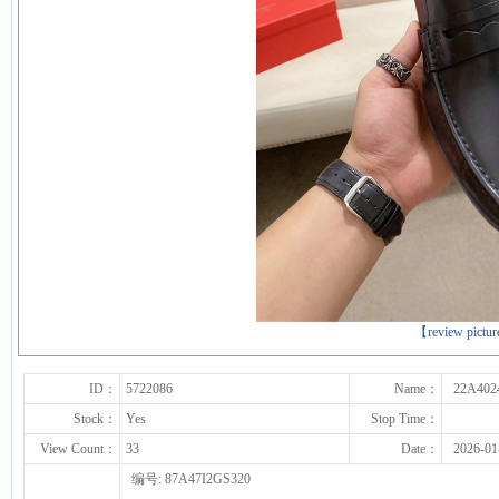
下一张
【review pictu
ID：
5722086
Name：
22A402
Stock：
Yes
Stop Time：
View Count：
33
Date：
2026-01
编号: 87A47I2GS320