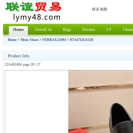
联谊 相册
Home
DownList
Bags
Hermes
LV
Chane
Home
>
Mens Shoes
>
FERRAGAMO
>
87A47I2GS320
Product Info
22A402494
page 20 / 27
上一张